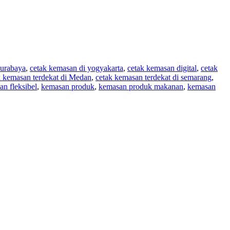
surabaya
,
cetak kemasan di yogyakarta
,
cetak kemasan digital
,
cetak
k kemasan terdekat di Medan
,
cetak kemasan terdekat di semarang
,
n fleksibel
,
kemasan produk
,
kemasan produk makanan
,
kemasan