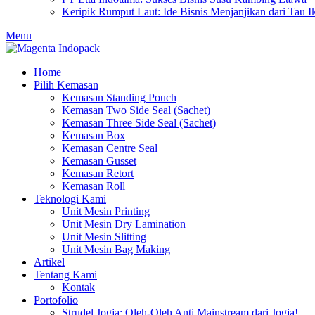
Keripik Rumput Laut: Ide Bisnis Menjanjikan dari Tau I
Menu
Home
Pilih Kemasan
Kemasan Standing Pouch
Kemasan Two Side Seal (Sachet)
Kemasan Three Side Seal (Sachet)
Kemasan Box
Kemasan Centre Seal
Kemasan Gusset
Kemasan Retort
Kemasan Roll
Teknologi Kami
Unit Mesin Printing
Unit Mesin Dry Lamination
Unit Mesin Slitting
Unit Mesin Bag Making
Artikel
Tentang Kami
Kontak
Portofolio
Strudel Jogja: Oleh-Oleh Anti Mainstream dari Jogja!