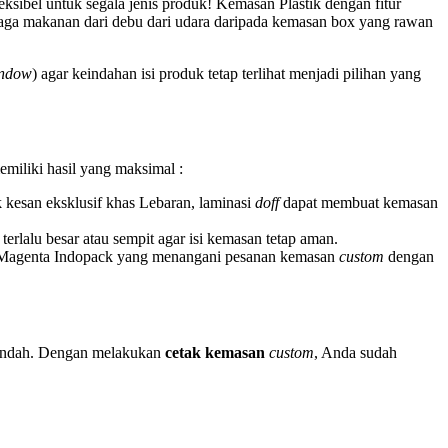
ksibel untuk segala jenis produk! Kemasan Plastik dengan fitur
njaga makanan dari debu dari udara daripada kemasan box yang rawan
ndow
) agar keindahan isi produk tetap terlihat menjadi pilihan yang
iliki hasil yang maksimal :
 kesan eksklusif khas Lebaran, laminasi
doff
dapat membuat kemasan
lalu besar atau sempit agar isi kemasan tetap aman.
i Magenta Indopack yang menangani pesanan kemasan
custom
dengan
n indah. Dengan melakukan
cetak kemasan
custom
, Anda sudah