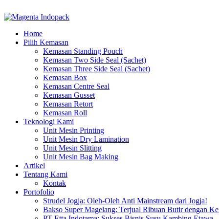
ADD ANYTHING HERE OR JUST REMOVE IT…
Home
Pilih Kemasan
Kemasan Standing Pouch
Kemasan Two Side Seal (Sachet)
Kemasan Three Side Seal (Sachet)
Kemasan Box
Kemasan Centre Seal
Kemasan Gusset
Kemasan Retort
Kemasan Roll
Teknologi Kami
Unit Mesin Printing
Unit Mesin Dry Lamination
Unit Mesin Slitting
Unit Mesin Bag Making
Artikel
Tentang Kami
Kontak
Portofolio
Strudel Jogja: Oleh-Oleh Anti Mainstream dari Jogja!
Bakso Super Magelang: Terjual Ribuan Butir dengan K
PT Etta Indotama: Sukses Bisnis Susu Kambing Etawa