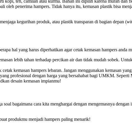
 kopi, teh, camilan atau kurma. Bahan ini dipilih karena murah dan fle
bali oleh penerima hampers. Tidak hanya itu, kemasan plastik bisa me
menjaga kegurihan produk, atau plastik transparan di bagian depan (
wi
apa hal yang harus diperhatikan agar cetak kemasan hampers anda mem
masan lebih tahan terhadap percikan air dan tidak mudah sobek. Untuk
k cetak kemasan hampers lebaran. Jangan menggunakan kemasan yang ter
 yang profesional dengan harga yang bersahabat bagi UMKM. Sepert
udkan desain kemasan impianmu!
 juga soal bagaimana cara kita menghargai dengan mengemasnya denga
buat produkmu menjadi hampers paling menarik!