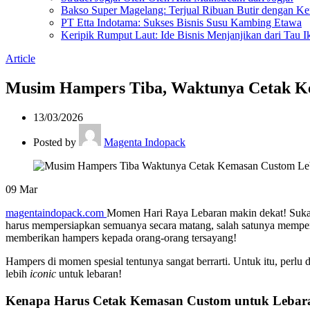
Bakso Super Magelang: Terjual Ribuan Butir dengan K
PT Etta Indotama: Sukses Bisnis Susu Kambing Etawa
Keripik Rumput Laut: Ide Bisnis Menjanjikan dari Tau I
Article
Musim Hampers Tiba, Waktunya Cetak K
13/03/2026
Posted by
Magenta Indopack
09
Mar
magentaindopack.com
Momen Hari Raya Lebaran makin dekat! Suka ci
harus mempersiapkan semuanya secara matang, salah satunya mempers
memberikan hampers kepada orang-orang tersayang!
Hampers di momen spesial tentunya sangat berrarti. Untuk itu, perl
lebih
iconic
untuk lebaran!
Kenapa Harus Cetak Kemasan Custom untuk Lebar