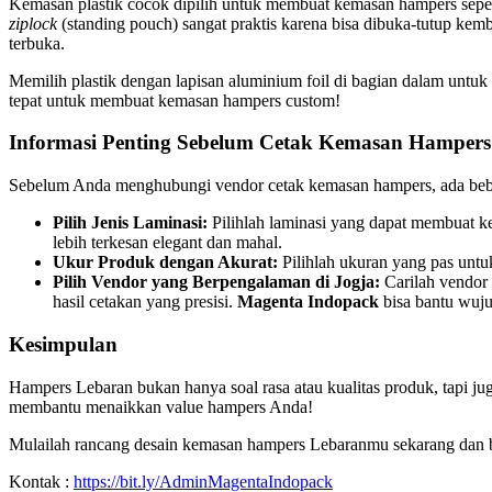
Kemasan plastik cocok dipilih untuk membuat kemasan hampers seperti
ziplock
(standing pouch) sangat praktis karena bisa dibuka-tutup kem
terbuka.
Memilih plastik dengan lapisan aluminium foil di bagian dalam untuk 
tepat untuk membuat kemasan hampers custom!
Informasi Penting Sebelum Cetak Kemasan Hampers
Sebelum Anda menghubungi vendor cetak kemasan hampers, ada beber
Pilih Jenis Laminasi:
Pilihlah laminasi yang dapat membuat ke
lebih terkesan elegant dan mahal.
Ukur Produk dengan Akurat:
Pilihlah ukuran yang pas untu
Pilih Vendor yang Berpengalaman di Jogja:
Carilah vendor
hasil cetakan yang presisi.
Magenta Indopack
bisa bantu wuj
Kesimpulan
Hampers Lebaran bukan hanya soal rasa atau kualitas produk, tapi
membantu menaikkan value hampers Anda!
Mulailah rancang desain kemasan hampers Lebaranmu sekarang dan 
Kontak :
https://bit.ly/AdminMagentaIndopack