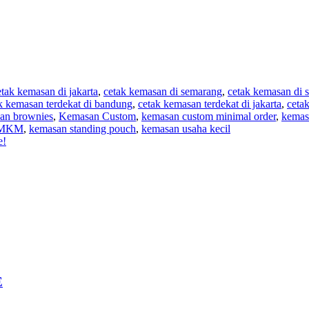
etak kemasan di jakarta
,
cetak kemasan di semarang
,
cetak kemasan di 
k kemasan terdekat di bandung
,
cetak kemasan terdekat di jakarta
,
ceta
an brownies
,
Kemasan Custom
,
kemasan custom minimal order
,
kemasa
 UMKM
,
kemasan standing pouch
,
kemasan usaha kecil
e!
E