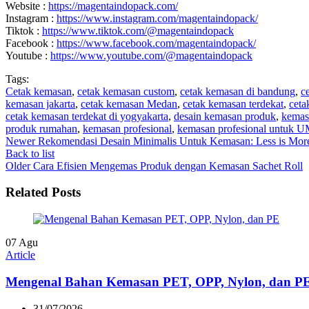
Website :
https://magentaindopack.com/
Instagram :
https://www.instagram.com/magentaindopack/
Tiktok :
https://www.tiktok.com/@magentaindopack
Facebook :
https://www.facebook.com/magentaindopack/
Youtube :
https://www.youtube.com/@magentaindopack
Tags:
Cetak kemasan
,
cetak kemasan custom
,
cetak kemasan di bandung
,
c
kemasan jakarta
,
cetak kemasan Medan
,
cetak kemasan terdekat
,
ceta
cetak kemasan terdekat di yogyakarta
,
desain kemasan produk
,
kemas
produk rumahan
,
kemasan profesional
,
kemasan profesional untuk
Newer
Rekomendasi Desain Minimalis Untuk Kemasan: Less is Mor
Back to list
Older
Cara Efisien Mengemas Produk dengan Kemasan Sachet Roll
Related Posts
07
Agu
Article
Mengenal Bahan Kemasan PET, OPP, Nylon, dan P
31/07/2026