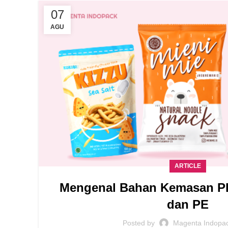
07
AGU
ARTICLE
Mengenal Bahan Kemasan PE
dan PE
Posted by
Magenta Indopa