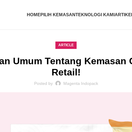
HOME
PILIH KEMASAN
TEKNOLOGI KAMI
ARTIKE
ARTICLE
aan Umum Tentang Kemasan 
Retail!
Posted by
Magenta Indopack