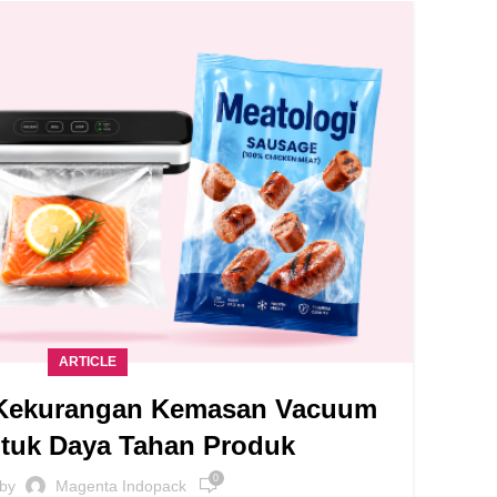
03
AGU
ARTICLE
 Kekurangan Kemasan Vacuum
K
ntuk Daya Tahan Produk
0
 by
Magenta Indopack