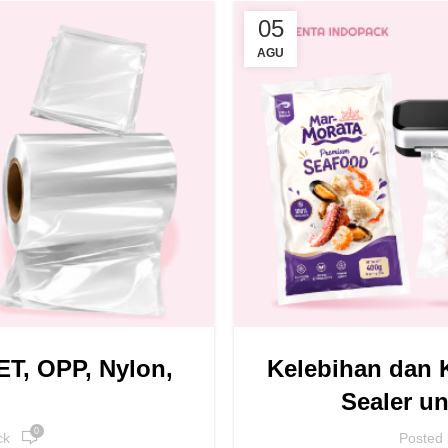
05
AGU
T, OPP, Nylon,
Kelebihan dan
Sealer u
0
ck
Posted