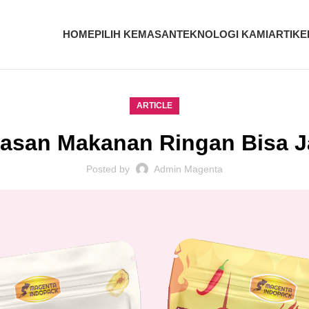
HOME
PILIH KEMASAN
TEKNOLOGI KAMI
ARTIKE
ARTICLE
masan Makanan Ringan Bisa Ja
Posted by
Admin Magenta