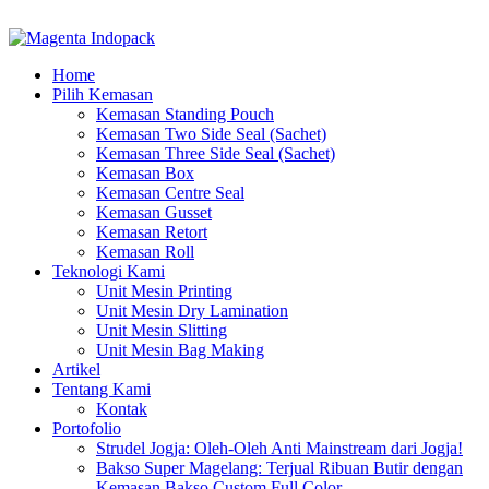
ADD ANYTHING HERE OR JUST REMOVE IT…
Home
Pilih Kemasan
Kemasan Standing Pouch
Kemasan Two Side Seal (Sachet)
Kemasan Three Side Seal (Sachet)
Kemasan Box
Kemasan Centre Seal
Kemasan Gusset
Kemasan Retort
Kemasan Roll
Teknologi Kami
Unit Mesin Printing
Unit Mesin Dry Lamination
Unit Mesin Slitting
Unit Mesin Bag Making
Artikel
Tentang Kami
Kontak
Portofolio
Strudel Jogja: Oleh-Oleh Anti Mainstream dari Jogja!
Bakso Super Magelang: Terjual Ribuan Butir dengan
Kemasan Bakso Custom Full Color