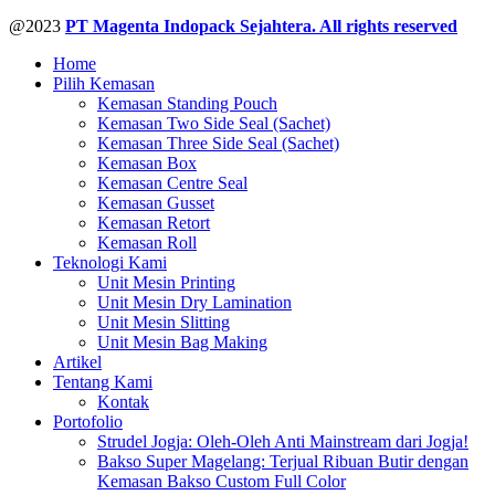
@2023
PT Magenta Indopack Sejahtera. All rights reserved
Home
Pilih Kemasan
Kemasan Standing Pouch
Kemasan Two Side Seal (Sachet)
Kemasan Three Side Seal (Sachet)
Kemasan Box
Kemasan Centre Seal
Kemasan Gusset
Kemasan Retort
Kemasan Roll
Teknologi Kami
Unit Mesin Printing
Unit Mesin Dry Lamination
Unit Mesin Slitting
Unit Mesin Bag Making
Artikel
Tentang Kami
Kontak
Portofolio
Strudel Jogja: Oleh-Oleh Anti Mainstream dari Jogja!
Bakso Super Magelang: Terjual Ribuan Butir dengan
Kemasan Bakso Custom Full Color