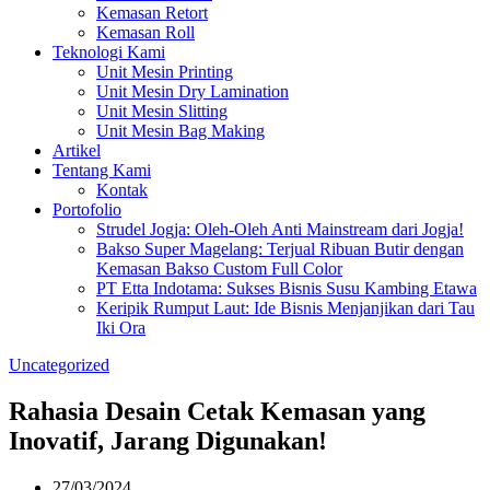
Kemasan Retort
Kemasan Roll
Teknologi Kami
Unit Mesin Printing
Unit Mesin Dry Lamination
Unit Mesin Slitting
Unit Mesin Bag Making
Artikel
Tentang Kami
Kontak
Portofolio
Strudel Jogja: Oleh-Oleh Anti Mainstream dari Jogja!
Bakso Super Magelang: Terjual Ribuan Butir dengan
Kemasan Bakso Custom Full Color
PT Etta Indotama: Sukses Bisnis Susu Kambing Etawa
Keripik Rumput Laut: Ide Bisnis Menjanjikan dari Tau
Iki Ora
Uncategorized
Rahasia Desain Cetak Kemasan yang
Inovatif, Jarang Digunakan!
27/03/2024