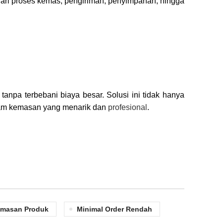
ari proses kemas, pengiriman, penyimpanan, hingga
pa terbebani biaya besar. Solusi ini tidak hanya
alam kemasan yang menarik dan
profesional
.
masan Produk
Minimal Order Rendah