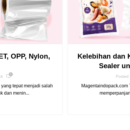
T, OPP, Nylon,
Kelebihan dan
Sealer u
0
ck
Posted
ang tepat menjadi salah
Magentaindopack.com Te
k dan menin...
memperpanjang