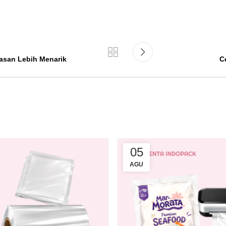
asan Lebih Menarik
C
05
AGU