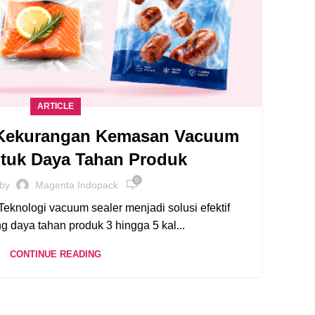
ARTICLE
 Kekurangan Kemasan Vacuum
K
ntuk Daya Tahan Produk
0
 by
Magenta Indopack
knologi vacuum sealer menjadi solusi efektif
 daya tahan produk 3 hingga 5 kal...
CONTINUE READING